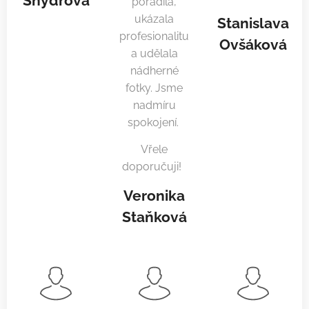
Šnýdrová
poradila,
ukázala
Stanislava
profesionalitu
Ovšáková
a udělala
nádherné
fotky. Jsme
nadmíru
spokojení.
Vřele
doporučuji!
Veronika
Staňková