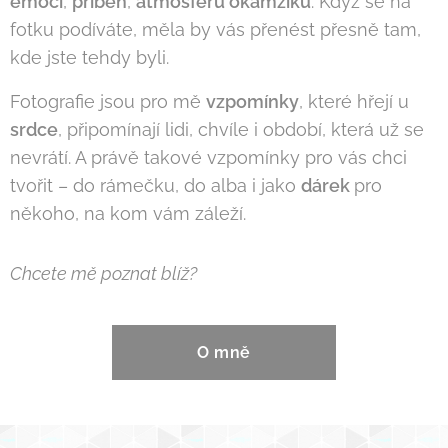
emoci
,
příběh
,
atmosféru
okamžiku
. Když se na
fotku podíváte, měla by vás přenést přesně tam,
kde jste tehdy byli.
Fotografie jsou pro mě
vzpomínky
, které hřejí u
srdce
, připomínají lidi, chvíle i období, která už se
nevrátí. A právě takové vzpomínky pro vás chci
tvořit – do rámečku, do alba i jako
dárek
pro
někoho, na kom vám záleží.
Chcete mě poznat blíž?
O mně