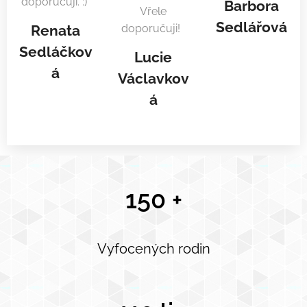
doporučuji. :)
Barbora
Vřele
Sedlářová
Renata
doporučuji!
Sedláčkov
Lucie
á
Václavkov
á
150 +
Vyfocených rodin