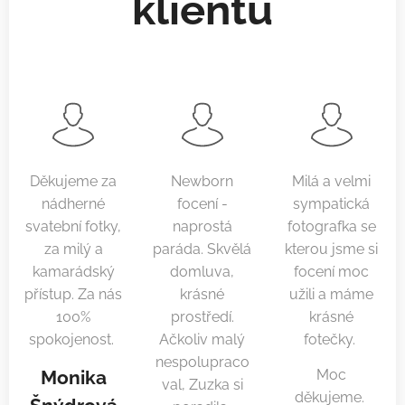
klientů
Děkujeme za
Newborn
Milá a velmi
nádherné
focení -
sympatická
svatební fotky,
naprostá
fotografka se
za milý a
paráda. Skvělá
kterou jsme si
kamarádský
domluva,
focení moc
přístup. Za nás
krásné
užili a máme
100%
prostředí.
krásné
spokojenost.
Ačkoliv malý
fotečky.
nespolupraco
Monika
Moc
val, Zuzka si
děkujeme.