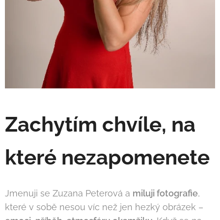
Zachytím chvíle, na
které nezapomenete
Jmenuji se Zuzana Peterová a
miluji
fotografie
,
které v sobě nesou víc než jen hezký obrázek –