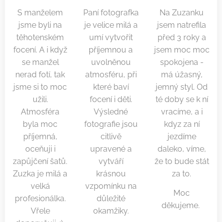
S manželem
Paní fotografka
Na Zuzanku
jsme byli na
je velice milá a
jsem natrefila
těhotenském
umí vytvořit
před 3 roky a
focení. A i když
příjemnou a
jsem moc moc
se manžel
uvolněnou
spokojena -
nerad fotí, tak
atmosféru, při
má úžasný,
jsme si to moc
které baví
jemný styl. Od
užili.
focení i děti.
té doby se k ní
Atmosféra
Výsledné
vracíme, a i
byla moc
fotografie jsou
kdyz za ní
příjemná,
citlivě
jezdíme
oceňuji i
upravené a
daleko, víme,
zapůjčení šatů.
vytváří
že to bude stát
Zuzka je milá a
krásnou
za to.
velká
vzpomínku na
Moc
profesionálka.
důležité
děkujeme.
Vřele
okamžiky.